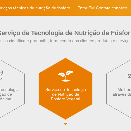
rviços técnicos de nutrição de fósforo
Entre EM Contato conosco
Serviço de Tecnologia de Nutrição de Fósfor
uisa científica e produção, fornecendo aos clientes produtos e serviços
Tecnologia
Serviço de Tecnologia
Melhor
ição de
de Nutrição de
através da
 Animal
Fósforo Vegetal