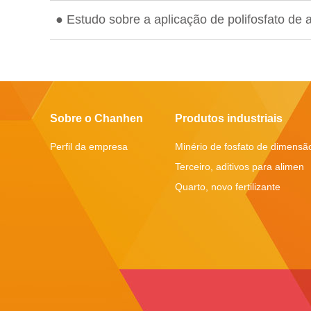
● Estudo sobre a aplicação de polifosfato de 
Sobre o Chanhen
Produtos industriais
Perfil da empresa
Minério de fosfato de dimensã
Terceiro, aditivos para alimen
Quarto, novo fertilizante