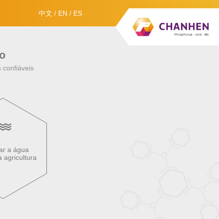
中文
/
EN
/
ES
o
 confiáveis
ar a água
 agricultura